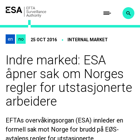
en
no
25 OCT 2016
INTERNAL MARKET
Indre marked: ESA
åpner sak om Norges
regler for utstasjonerte
arbeidere
EFTAs overvåkingsorgan (ESA) innleder en
formell sak mot Norge for brudd på EØS-
avtalens regler for utstasjonerte